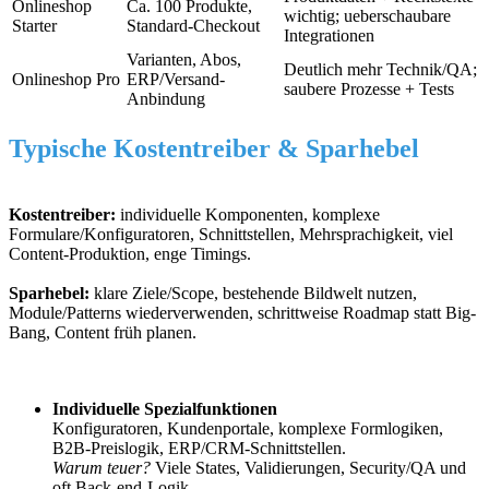
Onlineshop
Ca. 100 Produkte,
wichtig; ueberschaubare
Starter
Standard-Checkout
Integrationen
Varianten, Abos,
Deutlich mehr Technik/QA;
Onlineshop Pro
ERP/Versand-
saubere Prozesse + Tests
Anbindung
Typische Kostentreiber & Sparhebel
Kostentreiber:
individuelle Komponenten, komplexe
Formulare/Konfiguratoren, Schnittstellen, Mehrsprachigkeit, viel
Content-Produktion, enge Timings.
Sparhebel:
klare Ziele/Scope, bestehende Bildwelt nutzen,
Module/Patterns wiederverwenden, schrittweise Roadmap statt Big-
Bang, Content früh planen.
Individuelle Spezialfunktionen
Konfiguratoren, Kundenportale, komplexe Formlogiken,
B2B-Preislogik, ERP/CRM-Schnittstellen.
Warum teuer?
Viele States, Validierungen, Security/QA und
oft Back-end-Logik.