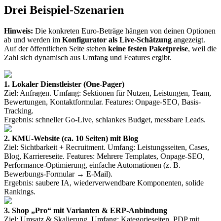
Drei Beispiel-Szenarien
Hinweis:
Die konkreten Euro-Beträge hängen von deinen Optionen
ab und werden im
Konfigurator als Live-Schätzung
angezeigt.
Auf der öffentlichen Seite stehen
keine festen Paketpreise
, weil die
Zahl sich dynamisch aus Umfang und Features ergibt.
1. Lokaler Dienstleister (One-Pager)
Ziel: Anfragen. Umfang: Sektionen für Nutzen, Leistungen, Team,
Bewertungen, Kontaktformular. Features: Onpage-SEO, Basis-
Tracking.
Ergebnis: schneller Go-Live, schlankes Budget, messbare Leads.
2. KMU-Website (ca. 10 Seiten) mit Blog
Ziel: Sichtbarkeit + Recruitment. Umfang: Leistungsseiten, Cases,
Blog, Karriereseite. Features: Mehrere Templates, Onpage-SEO,
Performance-Optimierung, einfache Automationen (z. B.
Bewerbungs-Formular → E-Mail).
Ergebnis: saubere IA, wiederverwendbare Komponenten, solide
Rankings.
3. Shop „Pro“ mit Varianten & ERP-Anbindung
Ziel: Umsatz & Skalierung. Umfang: Kategorieseiten, PDP mit