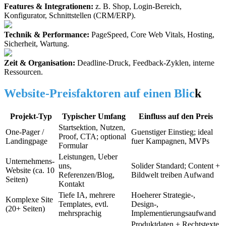
Features & Integrationen:
z. B. Shop, Login-Bereich,
Konfigurator, Schnittstellen (CRM/ERP).
Technik & Performance:
PageSpeed, Core Web Vitals, Hosting,
Sicherheit, Wartung.
Zeit & Organisation:
Deadline-Druck, Feedback-Zyklen, interne
Ressourcen.
Website-Preisfaktoren auf einen Blic
k
Projekt-Typ
Typischer Umfang
Einfluss auf den Preis
Startsektion, Nutzen,
One-Pager /
Guenstiger Einstieg; ideal
Proof, CTA; optional
Landingpage
fuer Kampagnen, MVPs
Formular
Leistungen, Ueber
Unternehmens-
uns,
Solider Standard; Content +
Website (ca. 10
Referenzen/Blog,
Bildwelt treiben Aufwand
Seiten)
Kontakt
Tiefe IA, mehrere
Hoeherer Strategie-,
Komplexe Site
Templates, evtl.
Design-,
(20+ Seiten)
mehrsprachig
Implementierungsaufwand
Produktdaten + Rechtstexte