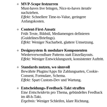
MVP-Scope festzurren
Must-haves live bringen, Nice-to-haves iterativ
nachziehen.
Effekt:
Schnellere Time-to-Value, geringere
Anfangskosten.
Content-First-Ansatz
Früh Texte, Bildstil, Mediamengen definieren
(Guidelines/Briefings).
Effekt:
Weniger Nacharbeit, glattere Umsetzung.
Designsystem & modulare Komponenten
Wiederverwendbare Patterns statt Einzellayouts.
Effekt:
Weniger Entwicklungszeit, konsistenter Auftritt.
Standards nutzen, wo sinnvoll
Bewährte Plugins/Apps für Zahlungsarten, Cookie-
Consent, Formulare, Schema.
Effekt:
Spart Custom-Dev und Wartung.
Entscheidungs-/Feedback-Takt straffen
Ein
e Entscheider
in pro Thema, gebündeltes Feedback
im 48-h-Takt.
Ergebnis:
Weniger Schleifen, klare Richtung.