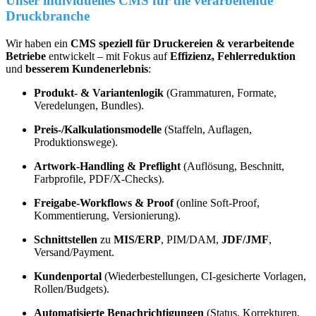
Unser individuelles CMS für die verarbeitende
Druckbranche
Wir haben ein
CMS speziell für Druckereien & verarbeitende
Betriebe
entwickelt – mit Fokus auf
Effizienz, Fehlerreduktion
und
besserem Kundenerlebnis
:
Produkt- & Variantenlogik
(Grammaturen, Formate,
Veredelungen, Bundles).
Preis-/Kalkulationsmodelle
(Staffeln, Auflagen,
Produktionswege).
Artwork-Handling & Preflight
(Auflösung, Beschnitt,
Farbprofile, PDF/X-Checks).
Freigabe-Workflows & Proof
(online Soft-Proof,
Kommentierung, Versionierung).
Schnittstellen
zu
MIS/ERP
, PIM/DAM,
JDF/JMF
,
Versand/Payment.
Kundenportal
(Wiederbestellungen, CI-gesicherte Vorlagen,
Rollen/Budgets).
Automatisierte Benachrichtigungen
(Status, Korrekturen,