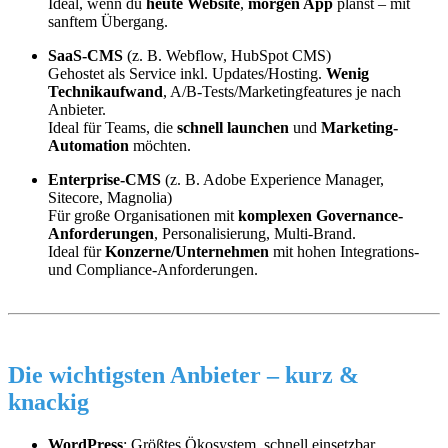
Ideal, wenn du
heute Website
,
morgen App
planst – mit
sanftem Übergang.
SaaS-CMS
(z. B. Webflow, HubSpot CMS)
Gehostet als Service inkl. Updates/Hosting.
Wenig
Technikaufwand
, A/B-Tests/Marketingfeatures je nach
Anbieter.
Ideal für Teams, die
schnell launchen
und
Marketing-
Automation
möchten.
Enterprise-CMS
(z. B. Adobe Experience Manager,
Sitecore, Magnolia)
Für große Organisationen mit
komplexen Governance-
Anforderungen
, Personalisierung, Multi-Brand.
Ideal für
Konzerne/Unternehmen
mit hohen Integrations-
und Compliance-Anforderungen.
Die wichtigsten Anbieter – kurz &
knackig
WordPress
: Größtes Ökosystem, schnell einsetzbar,