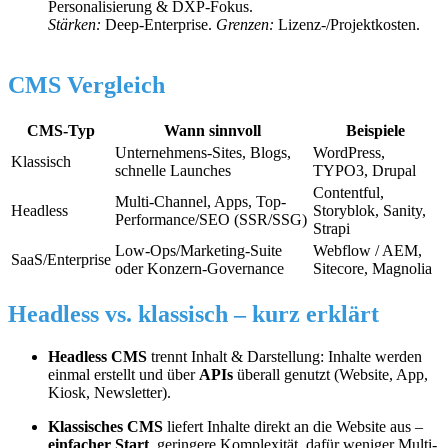
Personalisierung & DXP-Fokus.
Stärken:
Deep-Enterprise.
Grenzen:
Lizenz-/Projektkosten.
CMS Vergleich
CMS-Typ
Wann sinnvoll
Beispiele
Unternehmens-Sites, Blogs,
WordPress,
Klassisch
schnelle Launches
TYPO3, Drupal
Contentful,
Multi-Channel, Apps, Top-
Headless
Storyblok, Sanity,
Performance/SEO (SSR/SSG)
Strapi
Low-Ops/Marketing-Suite
Webflow / AEM,
SaaS/Enterprise
oder Konzern-Governance
Sitecore, Magnolia
Headless vs. klassisch – kurz erklärt
Headless CMS
trennt Inhalt & Darstellung: Inhalte werden
einmal erstellt und über
APIs
überall genutzt (Website, App,
Kiosk, Newsletter).
Klassisches CMS
liefert Inhalte direkt an die Website aus –
einfacher Start
, geringere Komplexität, dafür weniger Multi-